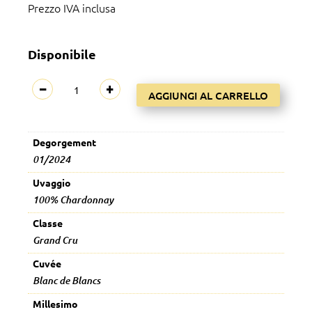
Prezzo IVA inclusa
Disponibile
Les
−
+
AGGIUNGI AL CARRELLO
Quatre
Terroirs
Extra
Degorgement
Brut
01/2024
Grand
Cru
Uvaggio
(R20)
100% Chardonnay
quantità
Classe
Grand Cru
Cuvée
Blanc de Blancs
Millesimo