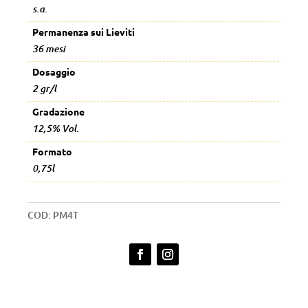
s.a.
Permanenza sui Lieviti
36 mesi
Dosaggio
2 gr/l
Gradazione
12,5% Vol.
Formato
0,75l
COD:
PM4T