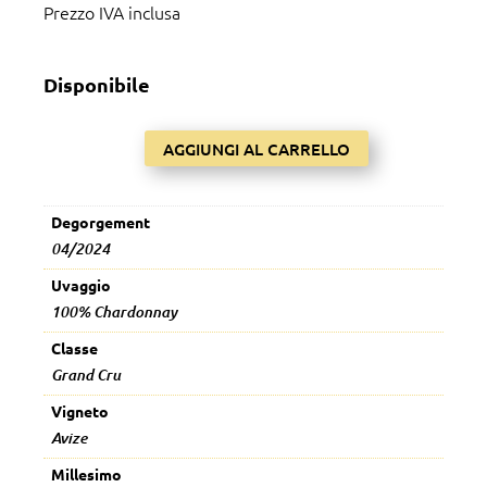
Prezzo IVA inclusa
Disponibile
AGGIUNGI AL CARRELLO
Fallet-
Gourron
Blanc
Degorgement
de
04/2024
Blancs
Grand
Uvaggio
Cru
100% Chardonnay
Extra
Classe
Brut
Grand Cru
(R16/17)
quantità
Vigneto
Avize
Millesimo