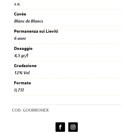
s.a.
Cuvée
Blanc de Blancs
Permanenza sui Lieviti
6 anni
Dosaggio
4,5 gr/l
Gradazione
12% Vol
Formato
0,75l
COD:
GOURRONEX