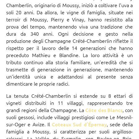
Chamberlin, originario di Moussy, iniziò a coltivare l’uva a
soli 20 anni. Da allora, le vigne di famiglia, situate nei
terroir di Moussy, Pierry e Vinay, hanno resistito alla
prova del tempo, mantenendo viva una tradizione che
dura da 340 anni. Ogni decisione e gesto nella
produzione degli Champagne Crété-Chamberlin riflette il
rispetto per il lavoro delle 14 generazioni che hanno
preceduto Mathieu e Blandine. La loro attività è un
tributo continuo alla storia familiare, un’eredità che si
trasmette di generazione in generazione, mantenendo
un’identità unica e adattandosi al presente senza
dimenticare le proprie radici.
La tenuta Crété-Chamberlin si estende su 8 ettari di
vigneti distribuiti in 11 villaggi, rappresentando tre
grandi regioni della Champagne. La
Côte des Blancs
, con
suoli gessosi, include villaggi prestigiosi come Le Mesnil-
sur-Oger e Avize. Il
Coteaux Sud d’Épernay
, sede della
famiglia a Moussy, si caratterizza per suoli argilloso-
calcarei. La Vallée du Surmelin, con Baulne-en Brie,