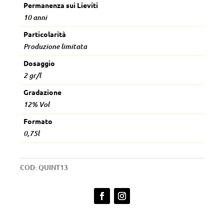
Permanenza sui Lieviti
10 anni
Particolarità
Produzione limitata
Dosaggio
2 gr/l
Gradazione
12% Vol
Formato
0,75l
COD:
QUINT13