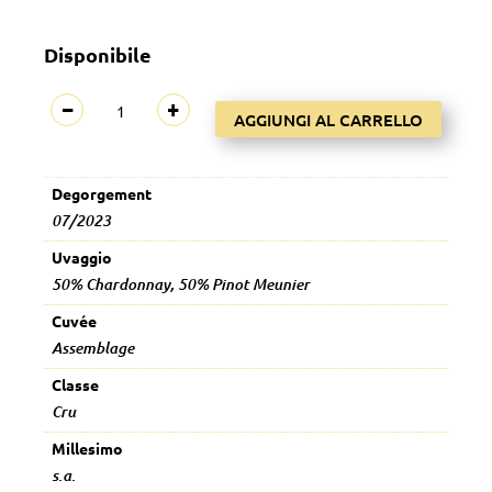
Disponibile
Blanc
−
+
AGGIUNGI AL CARRELLO
Assemblage
Brut
Nature
Degorgement
quantità
07/2023
Uvaggio
50% Chardonnay, 50% Pinot Meunier
Cuvée
Assemblage
Classe
Cru
Millesimo
s.a.