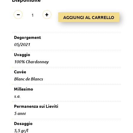
Blanc
−
+
AGGIUNGI AL CARRELLO
Absolu
Brut
quantità
Degorgement
05/2021
Uvaggio
100% Chardonnay
Cuvée
Blanc de Blancs
Millesimo
s.a.
Permanenza sui Lieviti
5 anni
Dosaggio
5,5 gr/l