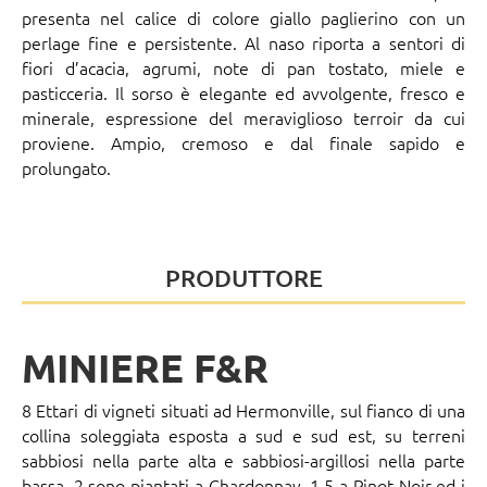
presenta nel calice di colore giallo paglierino con un
perlage fine e persistente. Al naso riporta a sentori di
fiori d’acacia, agrumi, note di pan tostato, miele e
pasticceria. Il sorso è elegante ed avvolgente, fresco e
minerale, espressione del meraviglioso terroir da cui
proviene. Ampio, cremoso e dal finale sapido e
prolungato.
PRODUTTORE
MINIERE F&R
8 Ettari di vigneti situati ad Hermonville, sul fianco di una
collina soleggiata esposta a sud e sud est, su terreni
sabbiosi nella parte alta e sabbiosi-argillosi nella parte
bassa. 2 sono piantati a Chardonnay, 1,5 a Pinot Noir ed i