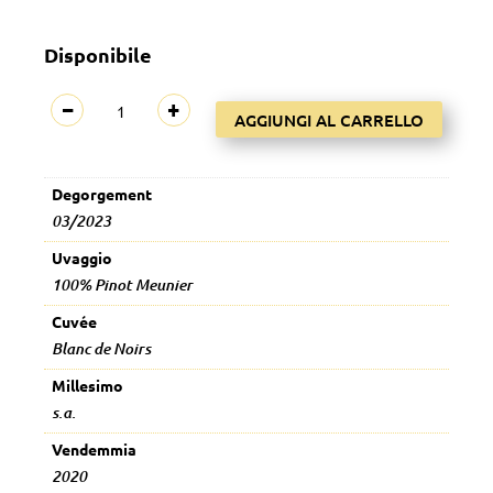
Disponibile
Les
−
+
AGGIUNGI AL CARRELLO
Meuniers
de
Raoul
Degorgement
Extra
03/2023
Brut
(R20)
Uvaggio
quantità
100% Pinot Meunier
Cuvée
Blanc de Noirs
Millesimo
s.a.
Vendemmia
2020