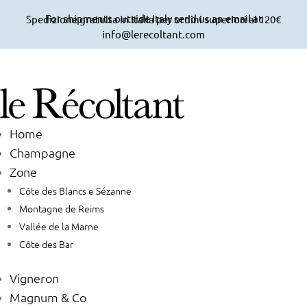
For shipments outside Italy send us an email at
Spedizione gratuita in Italia per ordini superiori ai 120€
info@lerecoltant.com
Home
Champagne
Zone
Côte des Blancs e Sézanne
Montagne de Reims
Vallée de la Marne
Côte des Bar
Vigneron
Magnum & Co